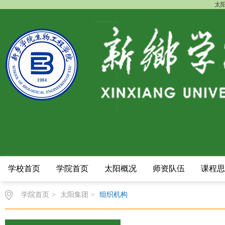
太阳
学校首页
学院首页
太阳概况
师资队伍
课程思
学院首页
>
太阳集团
>
组织机构