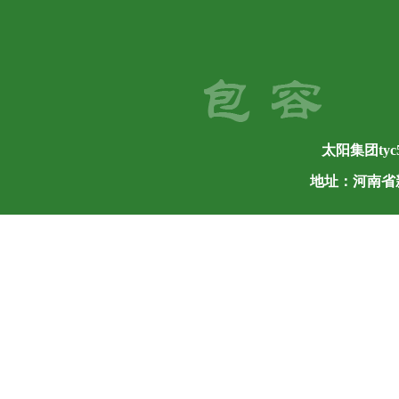
太阳集团tyc5
地址：河南省新乡