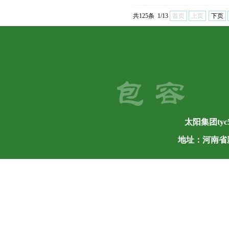
共125条 1/13
首页
上页
下页
太阳集团tyc5
地址：河南省新乡